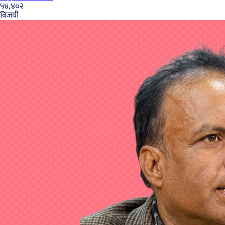
५४,४०२
विजयी