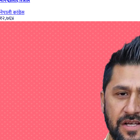
मीनेन्द्रप्रसाद रिजाल
नेपाली कांग्रेस
१२,७६४