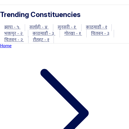
Trending Constituencies
झापा - ५
सर्लाही - ४
सुनसरी - १
काठमाडौं - १
भक्तपुर - २
काठमाडौं - ३
गोरखा - १
चितवन - ३
चितवन - २
रौतहट - १
Home