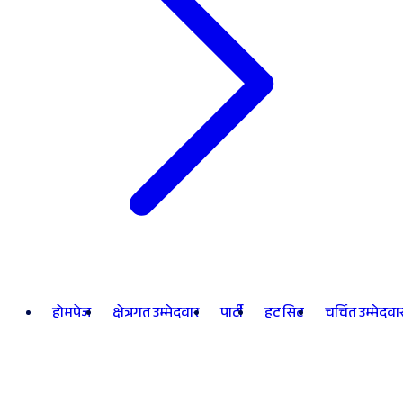
होमपेज
क्षेत्रगत उम्मेदवार
पार्टी
हट सिट
चर्चित उम्मेदवा