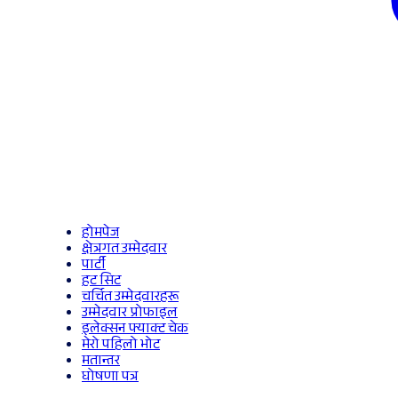
होमपेज
क्षेत्रगत उम्मेदवार
पार्टी
हट सिट
चर्चित उम्मेदवारहरू
उम्मेदवार प्रोफाइल
इलेक्सन फ्याक्ट चेक
मेरो पहिलो भोट
मतान्तर
घोषणा पत्र