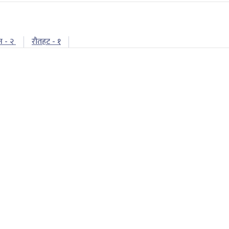
न - २
रौतहट - १