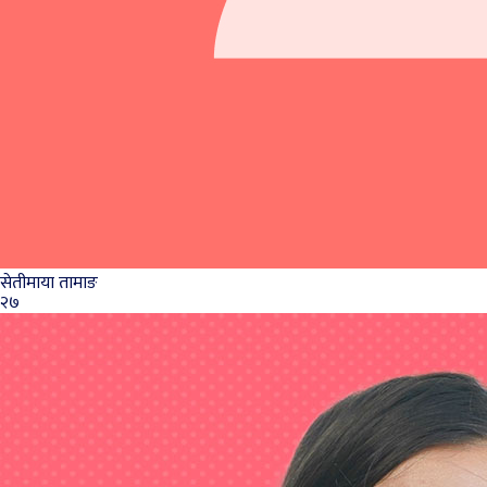
सेतीमाया तामाङ
२७