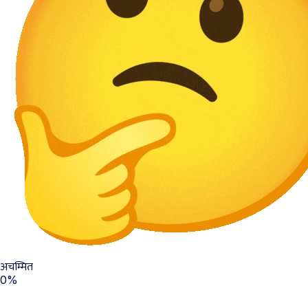
अचम्मित
0%