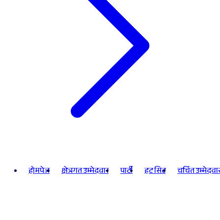
होमपेज
क्षेत्रगत उम्मेदवार
पार्टी
हट सिट
चर्चित उम्मेदवा