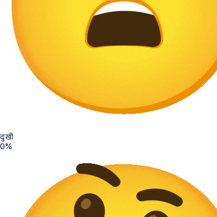
दुःखी
0%