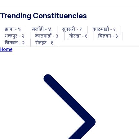
Trending Constituencies
झापा - ५
सर्लाही - ४
सुनसरी - १
काठमाडौं - १
भक्तपुर - २
काठमाडौं - ३
गोरखा - १
चितवन - ३
चितवन - २
रौतहट - १
Home