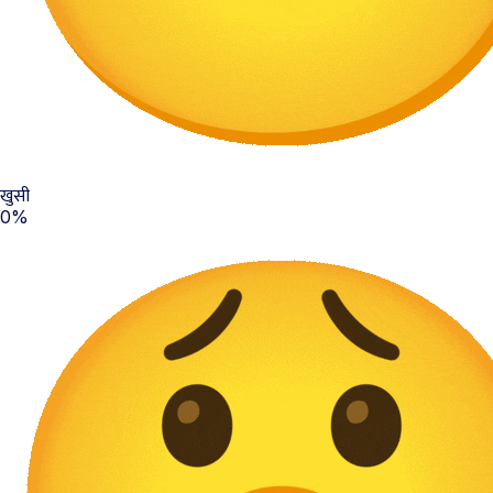
खुसी
0%