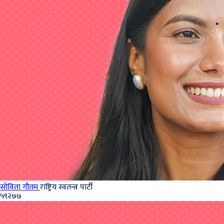
सोविता गौतम
राष्ट्रिय स्वतन्त्र पार्टी
५९२७७