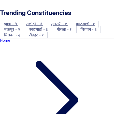
Trending Constituencies
झापा - ५
सर्लाही - ४
सुनसरी - १
काठमाडौं - १
भक्तपुर - २
काठमाडौं - ३
गोरखा - १
चितवन - ३
चितवन - २
रौतहट - १
Home