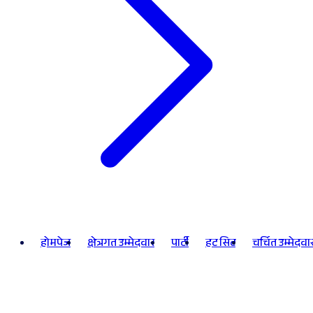
होमपेज
क्षेत्रगत उम्मेदवार
पार्टी
हट सिट
चर्चित उम्मेदवा