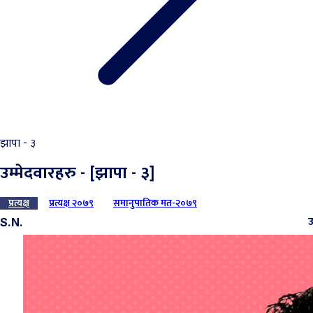
झापा - ३
उम्मेदवारहरु - [झापा - ३]
प्रत्यक्ष
प्रत्यक्ष २०७९
समानुपातिक मत-२०७९
उ
S.N.