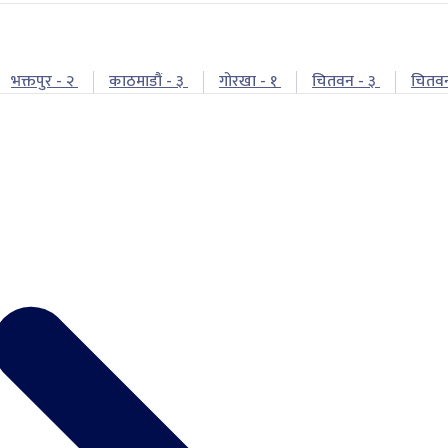
भक्तपुर - २
काठमाडौं - ३
गोरखा - १
चितवन - ३
चितव