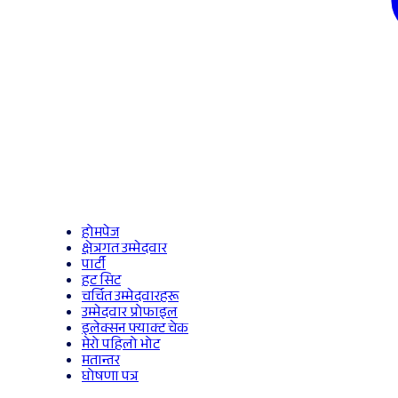
होमपेज
क्षेत्रगत उम्मेदवार
पार्टी
हट सिट
चर्चित उम्मेदवारहरू
उम्मेदवार प्रोफाइल
इलेक्सन फ्याक्ट चेक
मेरो पहिलो भोट
मतान्तर
घोषणा पत्र