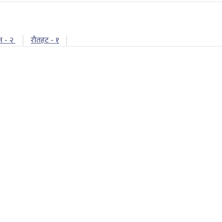
न - २
रौतहट - १