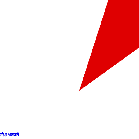
नरेश भण्‍डारी