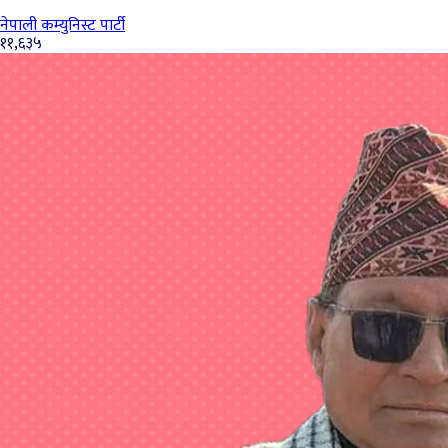
नेपाली कम्युनिस्ट पार्टी
११,६३५