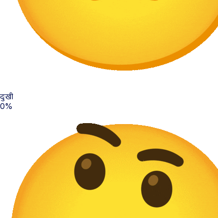
दुःखी
0%