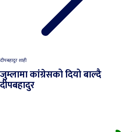
दीपबहादुर शाही
जुम्लामा कांग्रेसको दियो बाल्दै
दीपबहादुर