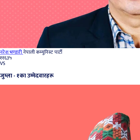
नरेश भण्‍डारी
नेपाली कम्युनिस्ट पार्टी
११६३५
VS
जुम्ला - १का उम्मेदवारहरू