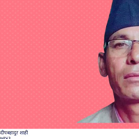
दीपबहादुर शाही
७१४३