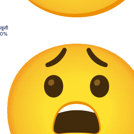
खुसी
0%