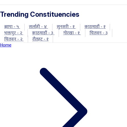
Trending Constituencies
झापा - ५
सर्लाही - ४
सुनसरी - १
काठमाडौं - १
भक्तपुर - २
काठमाडौं - ३
गोरखा - १
चितवन - ३
चितवन - २
रौतहट - १
Home