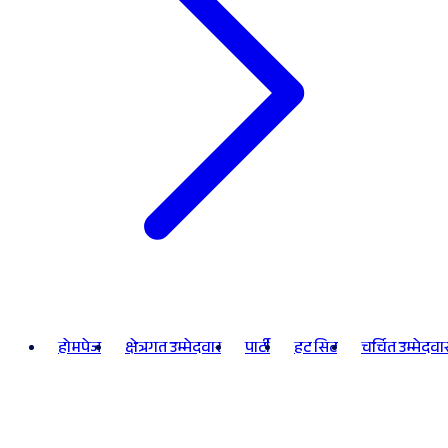
होमपेज
क्षेत्रगत उम्मेदवार
पार्टी
हट सिट
चर्चित उम्मेदवा