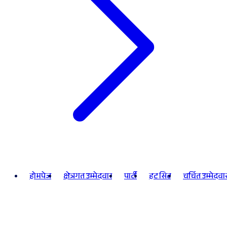
होमपेज
क्षेत्रगत उम्मेदवार
पार्टी
हट सिट
चर्चित उम्मेदवा