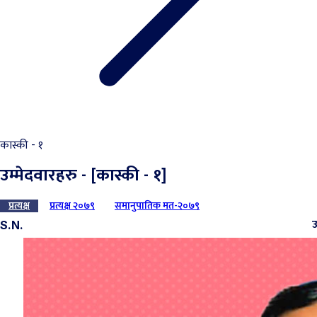
कास्की - १
उम्मेदवारहरु - [कास्की - १]
प्रत्यक्ष
प्रत्यक्ष २०७९
समानुपातिक मत-२०७९
उ
S.N.