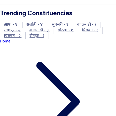
Trending Constituencies
झापा - ५
सर्लाही - ४
सुनसरी - १
काठमाडौं - १
भक्तपुर - २
काठमाडौं - ३
गोरखा - १
चितवन - ३
चितवन - २
रौतहट - १
Home