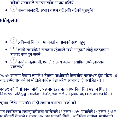
बनेको संरचनाले संगठनात्मक आधार बलियो
बाल्यकालदेखि अभाव र श्रम गर्दै अघि बढेको पृष्ठभूमि
प्रतिकूलता
अघिल्लो निर्वाचनमा जस्तो कांग्रेसको साथ नहुनु
लामो समयदेखि संसदमा रहेकाले ‘नयाँ अनुहार’ खोज्ने मतदातामा
उत्साह कम हुन सक्ने
कांग्रेस महामन्त्री, एमाले र अन्य दलका स्थापित उम्मेदवारसँग
प्रतिस्पर्धा
२०७४ सालमा नेकपा एमाले र नेकपा माओवादी केन्द्रबीच गठबन्धन हुँदा मोरङ–४
बाट उम्मेदवार बनेका मोदीले कांग्रेस नेता महेश आचार्यलाई पराजित गरे ।
२०७९ को निर्वाचनमा मोदी ३० हजार ६१२ मत पाएर निर्वाचित भएका थिए ।
निकटतम प्रतिद्वन्द्व एमालेका विनोद ढकालले २४ हजार ४६३ मत पाएका थिए ।
चुनाव जितेर आएपछि मोदी समान्य प्रशासन मन्त्री बने ।
गत निर्वाचनमा समानुपातीकमा कांग्रेसले १९ हजार ५५५, एमालेले १८ हजार ३८६ र
माओवादी केन्द्रले ९ हजार ७६० मत पाएको थियो । त्यतिबेला कांग्रेस, माओवादी,