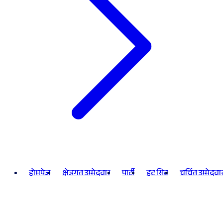
होमपेज
क्षेत्रगत उम्मेदवार
पार्टी
हट सिट
चर्चित उम्मेदवा