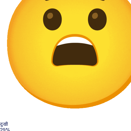
दुःखी
29%