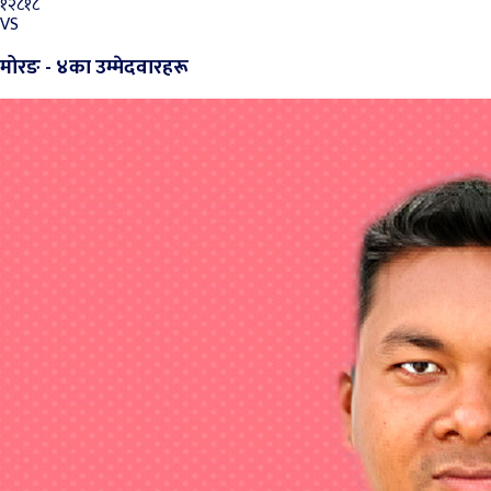
१२८१८
VS
मोरङ - ४का उम्मेदवारहरू