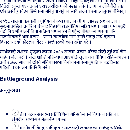
। उनको बाल्यकाल अभाव र संघर्षमै बित्यो । बिहान–बेलुका उद्योगमा काम गर्ने र
दिउँसो स्कुल गएर उनले एसएलसीसम्मको पढाइ सके । आमा बालोदेवीले सात
छोराछोरी हुर्काउन छिमेकमा बनिबुतो गर्नुका साथै हाटबजारमा आलुचप बेच्थिन् ।
२०५६ सालमा तत्कालीन भूमिगत नेकपा (माओवादी)मा आवद्ध झएका अमन
सुरुमा अखिल क्रान्तिकारीबाट विद्यार्थी राजनीतिमा सत्रिय भए । कक्षा ९ मा पढ्दै
गर्दा विद्यार्थी राजनीतिमा सक्रिय भएका उनले महेन्द्र मोरङ क्याम्पसमा पनि
राजनीतिलाई अघि बढाए । यद्यपि त्यतिबेला पनि उनले पढाइ खर्च जुटाउन
विराटनगरको होटलमा वेटर र क्लिनरको काम समेत गरे ।
माओवादी सशस्त्र युद्धका क्रममा २०६० सालमा पक्राउ परेका मोदी दुई वर्ष तीन
महिना जेल बसे । पार्टी शान्ति प्रक्रियामा आएपछि खुला राजनीतिमा सक्रिय भएका
उनी २०७० सालको दोस्रो संविधानसभा निर्वाचनमा समानुपातिक पद्धतिबाट
पहिलो पटक जनप्रतिनिधि बने ।
Battleground Analysis
अनुकूलता
तीन पटक संसदमा प्रतिनिधित्व गरिसकेकाले विधायन प्रक्रिया,
संसदीय अभ्यास र नेटवर्कमा पकड
माओवादी केन्द्र, एकीकृत समाजवादी लगायतका शक्तिहरू मिलेर