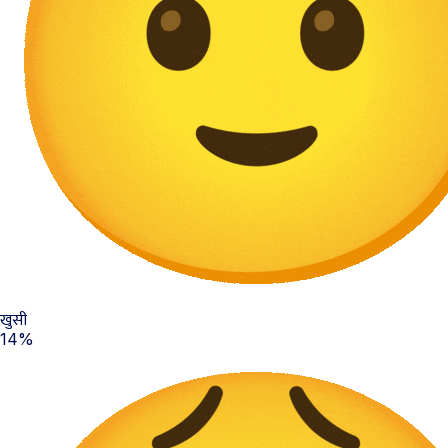
खुसी
14%