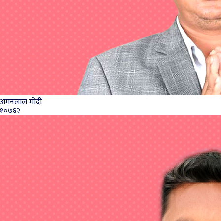
अमनलाल मोदी
१०७६२