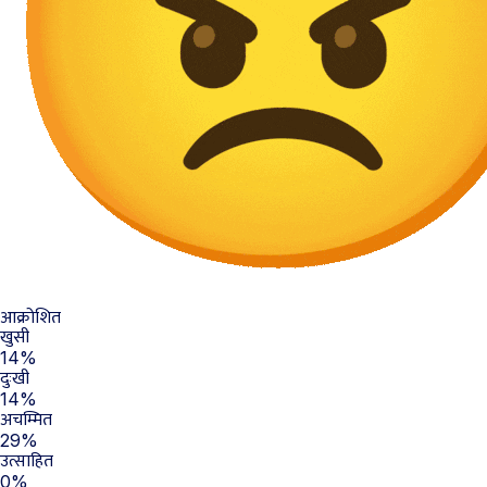
आक्रोशित
खुसी
14%
दुःखी
14%
अचम्मित
29%
उत्साहित
0%