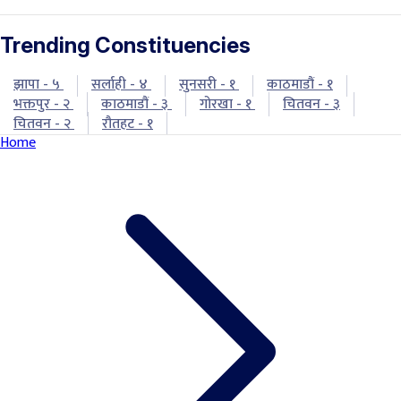
Trending Constituencies
झापा - ५
सर्लाही - ४
सुनसरी - १
काठमाडौं - १
भक्तपुर - २
काठमाडौं - ३
गोरखा - १
चितवन - ३
चितवन - २
रौतहट - १
Home