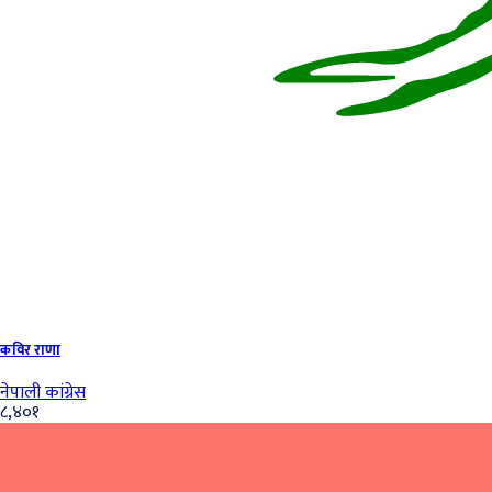
कविर राणा
नेपाली कांग्रेस
८,४०१