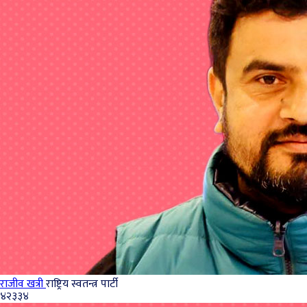
राजीव खत्री
राष्ट्रिय स्वतन्त्र पार्टी
४२३३४