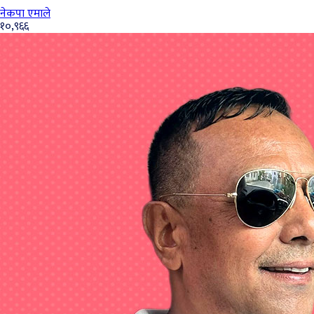
नेकपा एमाले
१०,९६६