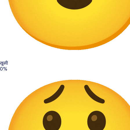
खुसी
0%