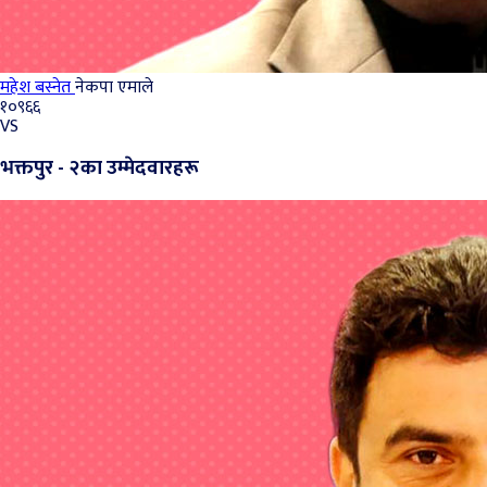
महेश बस्नेत
नेकपा एमाले
१०९६६
VS
भक्तपुर - २का उम्मेदवारहरू