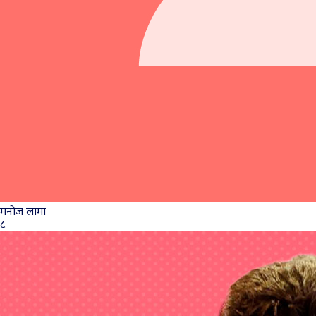
मनोज लामा
८