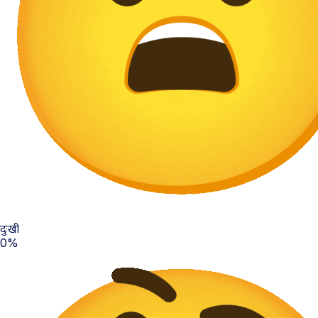
दुःखी
0%