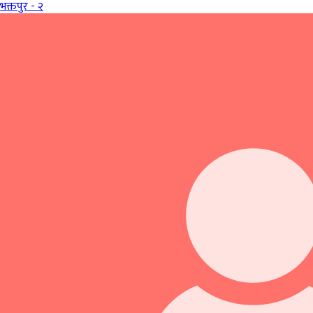
भक्तपुर - २