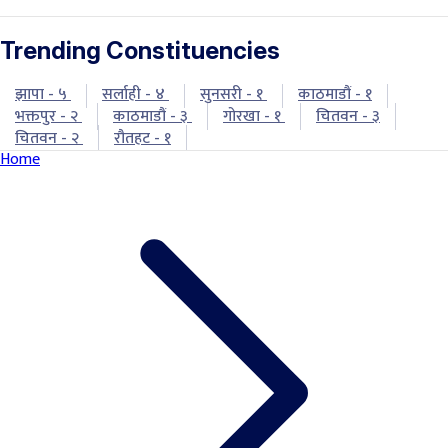
Trending Constituencies
झापा - ५
सर्लाही - ४
सुनसरी - १
काठमाडौं - १
भक्तपुर - २
काठमाडौं - ३
गोरखा - १
चितवन - ३
चितवन - २
रौतहट - १
Home