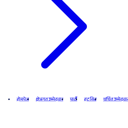
होमपेज
क्षेत्रगत उम्मेदवार
पार्टी
हट सिट
चर्चित उम्मेदवा