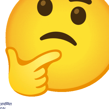
अचम्मित
0%