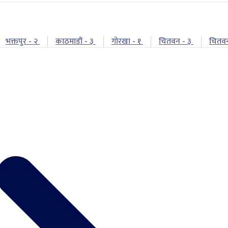
भक्तपुर - २
काठमाडौं - ३
गोरखा - १
चितवन - ३
चितव