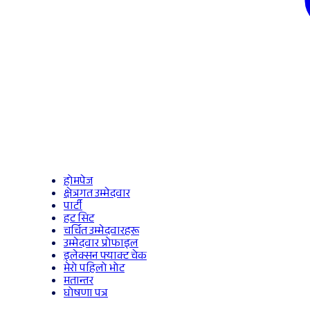
होमपेज
क्षेत्रगत उम्मेदवार
पार्टी
हट सिट
चर्चित उम्मेदवारहरू
उम्मेदवार प्रोफाइल
इलेक्सन फ्याक्ट चेक
मेरो पहिलो भोट
मतान्तर
घोषणा पत्र