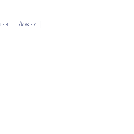
न - २
रौतहट - १